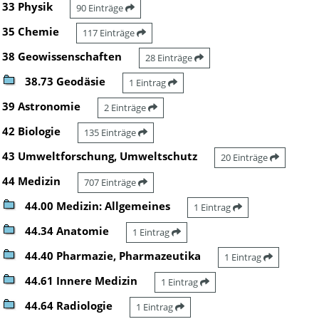
33 Physik
90 Einträge
35 Chemie
117 Einträge
38 Geowissenschaften
28 Einträge
38.73 Geodäsie
1 Eintrag
39 Astronomie
2 Einträge
42 Biologie
135 Einträge
43 Umweltforschung, Umweltschutz
20 Einträge
44 Medizin
707 Einträge
44.00 Medizin: Allgemeines
1 Eintrag
44.34 Anatomie
1 Eintrag
44.40 Pharmazie, Pharmazeutika
1 Eintrag
44.61 Innere Medizin
1 Eintrag
44.64 Radiologie
1 Eintrag