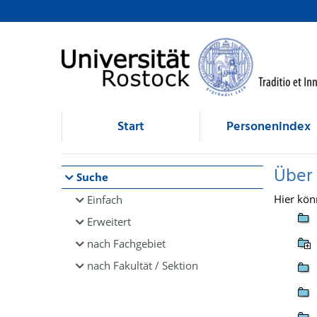
Browsen
direkt zum Inhalt
Start
Personenindex
Über
Suche
Hier kön
Einfach
Erweitert
nach Fachgebiet
nach Fakultät / Sektion