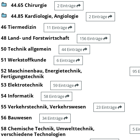
44.65 Chirurgie
2 Einträge
44.85 Kardiologie, Angiologie
2 Einträge
46 Tiermedizin
11 Einträge
48 Land- und Forstwirtschaft
156 Einträge
50 Technik allgemein
44 Einträge
51 Werkstoffkunde
6 Einträge
52 Maschinenbau, Energietechnik,
95 
Fertigungstechnik
53 Elektrotechnik
59 Einträge
54 Informatik
58 Einträge
55 Verkehrstechnik, Verkehrswesen
23 Einträge
56 Bauwesen
34 Einträge
58 Chemische Technik, Umwelttechnik,
5 E
verschiedene Technologien