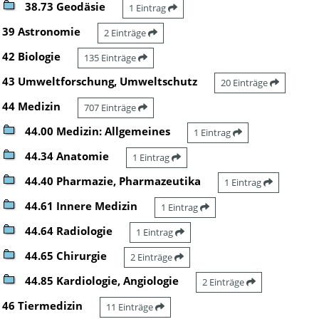
38.73 Geodäsie
1 Eintrag
39 Astronomie
2 Einträge
42 Biologie
135 Einträge
43 Umweltforschung, Umweltschutz
20 Einträge
44 Medizin
707 Einträge
44.00 Medizin: Allgemeines
1 Eintrag
44.34 Anatomie
1 Eintrag
44.40 Pharmazie, Pharmazeutika
1 Eintrag
44.61 Innere Medizin
1 Eintrag
44.64 Radiologie
1 Eintrag
44.65 Chirurgie
2 Einträge
44.85 Kardiologie, Angiologie
2 Einträge
46 Tiermedizin
11 Einträge