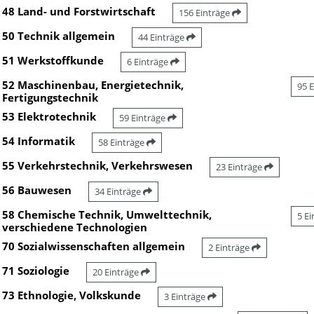
48 Land- und Forstwirtschaft
156 Einträge
50 Technik allgemein
44 Einträge
51 Werkstoffkunde
6 Einträge
52 Maschinenbau, Energietechnik,
95 
Fertigungstechnik
53 Elektrotechnik
59 Einträge
54 Informatik
58 Einträge
55 Verkehrstechnik, Verkehrswesen
23 Einträge
56 Bauwesen
34 Einträge
58 Chemische Technik, Umwelttechnik,
5 E
verschiedene Technologien
70 Sozialwissenschaften allgemein
2 Einträge
71 Soziologie
20 Einträge
73 Ethnologie, Volkskunde
3 Einträge