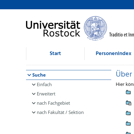
Browsen
direkt zum Inhalt
Start
Personenindex
Über
Suche
Hier kön
Einfach
Erweitert
nach Fachgebiet
nach Fakultät / Sektion