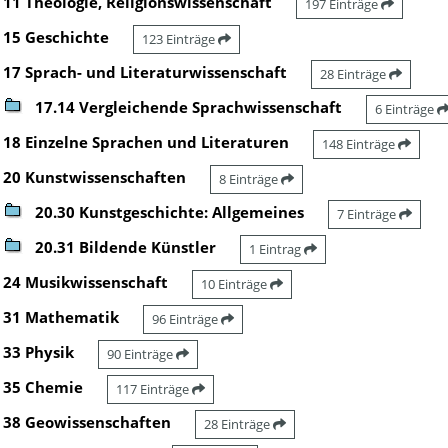
11 Theologie, Religionswissenschaft
197 Einträge
15 Geschichte
123 Einträge
17 Sprach- und Literaturwissenschaft
28 Einträge
17.14 Vergleichende Sprachwissenschaft
6 Einträge
18 Einzelne Sprachen und Literaturen
148 Einträge
20 Kunstwissenschaften
8 Einträge
20.30 Kunstgeschichte: Allgemeines
7 Einträge
20.31 Bildende Künstler
1 Eintrag
24 Musikwissenschaft
10 Einträge
31 Mathematik
96 Einträge
33 Physik
90 Einträge
35 Chemie
117 Einträge
38 Geowissenschaften
28 Einträge