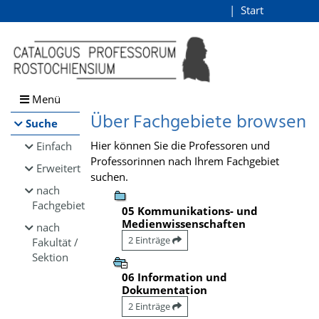
Browsen
Start
Login
direkt zum Inhalt
Menü
Über Fachgebiete browsen
Suche
Hier können Sie die Professoren und
Einfach
Professorinnen nach Ihrem Fachgebiet
Erweitert
suchen.
nach
Fachgebiet
05 Kommunikations- und
Medienwissenschaften
nach
2 Einträge
Fakultät /
Sektion
06 Information und
Dokumentation
2 Einträge