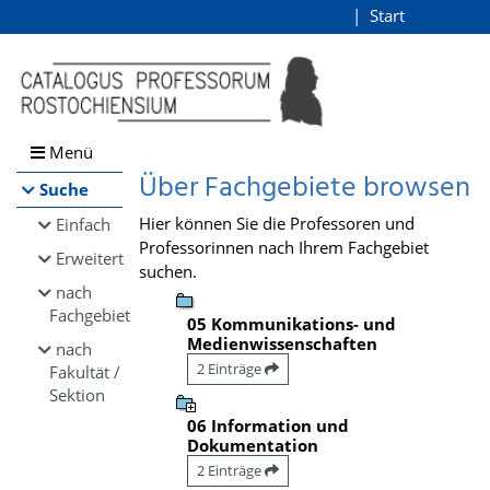
Browsen
Start
Login
direkt zum Inhalt
Menü
Über Fachgebiete browsen
Suche
Hier können Sie die Professoren und
Einfach
Professorinnen nach Ihrem Fachgebiet
Erweitert
suchen.
nach
Fachgebiet
05 Kommunikations- und
Medienwissenschaften
nach
2 Einträge
Fakultät /
Sektion
06 Information und
Dokumentation
2 Einträge