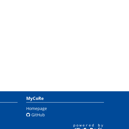
MyCoRe
Homepage
GitHub