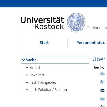
Browsen
direkt zum Inhalt
Start
Personenindex
Über
Suche
Hier kön
Einfach
Erweitert
nach Fachgebiet
nach Fakultät / Sektion