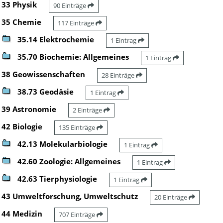
33 Physik
90 Einträge
35 Chemie
117 Einträge
35.14 Elektrochemie
1 Eintrag
35.70 Biochemie: Allgemeines
1 Eintrag
38 Geowissenschaften
28 Einträge
38.73 Geodäsie
1 Eintrag
39 Astronomie
2 Einträge
42 Biologie
135 Einträge
42.13 Molekularbiologie
1 Eintrag
42.60 Zoologie: Allgemeines
1 Eintrag
42.63 Tierphysiologie
1 Eintrag
43 Umweltforschung, Umweltschutz
20 Einträge
44 Medizin
707 Einträge