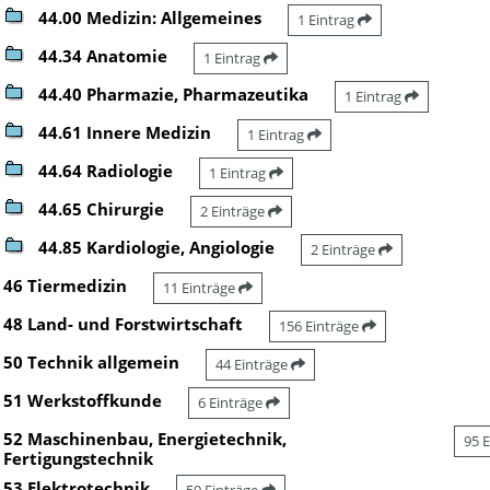
44.00 Medizin: Allgemeines
1 Eintrag
44.34 Anatomie
1 Eintrag
44.40 Pharmazie, Pharmazeutika
1 Eintrag
44.61 Innere Medizin
1 Eintrag
44.64 Radiologie
1 Eintrag
44.65 Chirurgie
2 Einträge
44.85 Kardiologie, Angiologie
2 Einträge
46 Tiermedizin
11 Einträge
48 Land- und Forstwirtschaft
156 Einträge
50 Technik allgemein
44 Einträge
51 Werkstoffkunde
6 Einträge
52 Maschinenbau, Energietechnik,
95 
Fertigungstechnik
53 Elektrotechnik