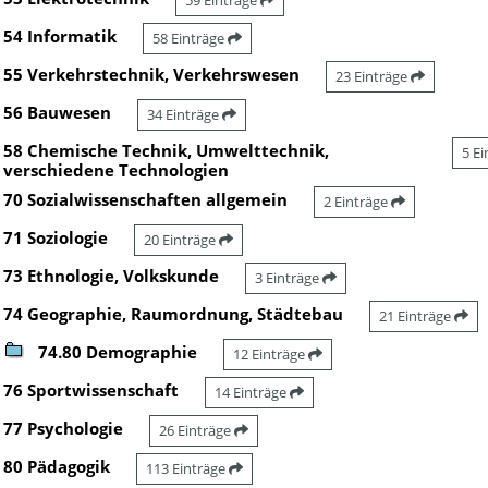
59 Einträge
54 Informatik
58 Einträge
55 Verkehrstechnik, Verkehrswesen
23 Einträge
56 Bauwesen
34 Einträge
58 Chemische Technik, Umwelttechnik,
5 E
verschiedene Technologien
70 Sozialwissenschaften allgemein
2 Einträge
71 Soziologie
20 Einträge
73 Ethnologie, Volkskunde
3 Einträge
74 Geographie, Raumordnung, Städtebau
21 Einträge
74.80 Demographie
12 Einträge
76 Sportwissenschaft
14 Einträge
77 Psychologie
26 Einträge
80 Pädagogik
113 Einträge