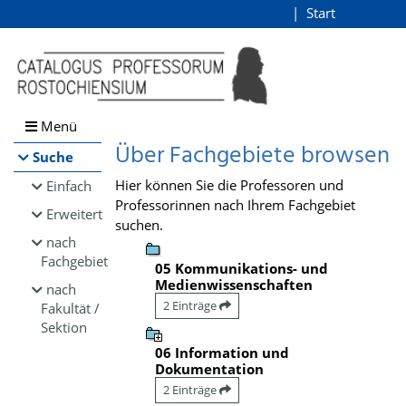
Browsen
Start
Login
direkt zum Inhalt
Menü
Über Fachgebiete browsen
Suche
Hier können Sie die Professoren und
Einfach
Professorinnen nach Ihrem Fachgebiet
Erweitert
suchen.
nach
Fachgebiet
05 Kommunikations- und
Medienwissenschaften
nach
2 Einträge
Fakultät /
Sektion
06 Information und
Dokumentation
2 Einträge