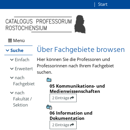
Browsen
Start
Login
direkt zum Inhalt
Menü
Über Fachgebiete browsen
Suche
Hier können Sie die Professoren und
Einfach
Professorinnen nach Ihrem Fachgebiet
Erweitert
suchen.
nach
Fachgebiet
05 Kommunikations- und
Medienwissenschaften
nach
2 Einträge
Fakultät /
Sektion
06 Information und
Dokumentation
2 Einträge