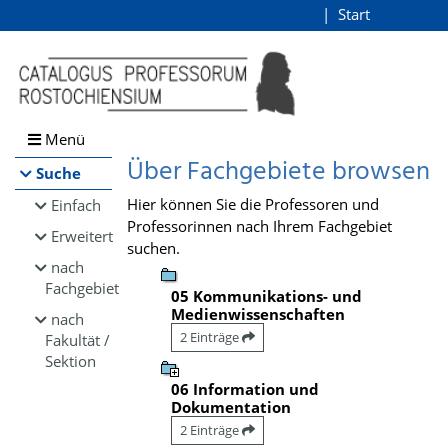
Browsen
Start
Login
direkt zum Inhalt
Menü
Über Fachgebiete browsen
Suche
Hier können Sie die Professoren und
Einfach
Professorinnen nach Ihrem Fachgebiet
Erweitert
suchen.
nach
Fachgebiet
05 Kommunikations- und
Medienwissenschaften
nach
2 Einträge
Fakultät /
Sektion
06 Information und
Dokumentation
2 Einträge