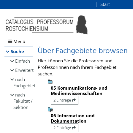
Browsen
Start
Login
direkt zum Inhalt
Menü
Über Fachgebiete browsen
Suche
Hier können Sie die Professoren und
Einfach
Professorinnen nach Ihrem Fachgebiet
Erweitert
suchen.
nach
Fachgebiet
05 Kommunikations- und
Medienwissenschaften
nach
2 Einträge
Fakultät /
Sektion
06 Information und
Dokumentation
2 Einträge