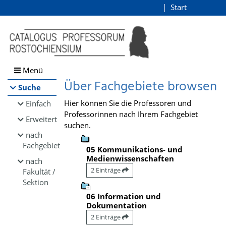
Browsen
Start
Login
direkt zum Inhalt
Menü
Über Fachgebiete browsen
Suche
Hier können Sie die Professoren und
Einfach
Professorinnen nach Ihrem Fachgebiet
Erweitert
suchen.
nach
Fachgebiet
05 Kommunikations- und
Medienwissenschaften
nach
2 Einträge
Fakultät /
Sektion
06 Information und
Dokumentation
2 Einträge