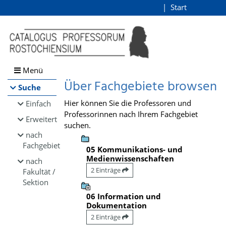
Browsen
Start
Login
direkt zum Inhalt
Menü
Über Fachgebiete browsen
Suche
Hier können Sie die Professoren und
Einfach
Professorinnen nach Ihrem Fachgebiet
Erweitert
suchen.
nach
Fachgebiet
05 Kommunikations- und
Medienwissenschaften
nach
2 Einträge
Fakultät /
Sektion
06 Information und
Dokumentation
2 Einträge