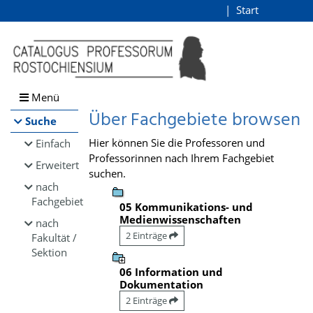
Browsen
Start
Login
direkt zum Inhalt
Menü
Über Fachgebiete browsen
Suche
Hier können Sie die Professoren und
Einfach
Professorinnen nach Ihrem Fachgebiet
Erweitert
suchen.
nach
Fachgebiet
05 Kommunikations- und
Medienwissenschaften
nach
2 Einträge
Fakultät /
Sektion
06 Information und
Dokumentation
2 Einträge