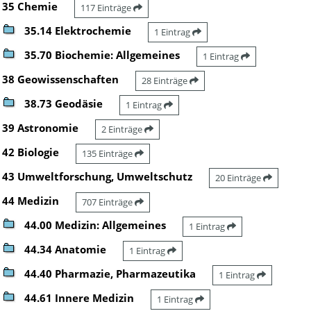
35 Chemie
117 Einträge
35.14 Elektrochemie
1 Eintrag
35.70 Biochemie: Allgemeines
1 Eintrag
38 Geowissenschaften
28 Einträge
38.73 Geodäsie
1 Eintrag
39 Astronomie
2 Einträge
42 Biologie
135 Einträge
43 Umweltforschung, Umweltschutz
20 Einträge
44 Medizin
707 Einträge
44.00 Medizin: Allgemeines
1 Eintrag
44.34 Anatomie
1 Eintrag
44.40 Pharmazie, Pharmazeutika
1 Eintrag
44.61 Innere Medizin
1 Eintrag