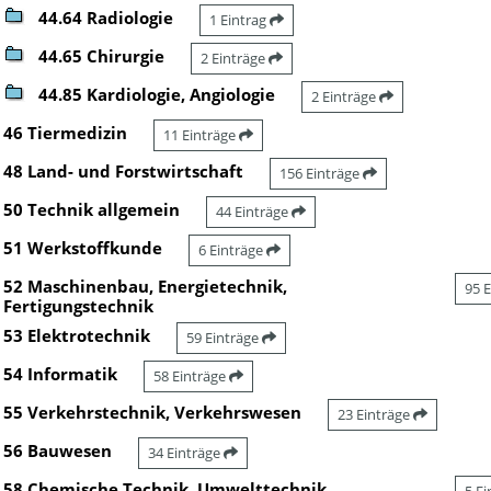
44.64 Radiologie
1 Eintrag
44.65 Chirurgie
2 Einträge
44.85 Kardiologie, Angiologie
2 Einträge
46 Tiermedizin
11 Einträge
48 Land- und Forstwirtschaft
156 Einträge
50 Technik allgemein
44 Einträge
51 Werkstoffkunde
6 Einträge
52 Maschinenbau, Energietechnik,
95 
Fertigungstechnik
53 Elektrotechnik
59 Einträge
54 Informatik
58 Einträge
55 Verkehrstechnik, Verkehrswesen
23 Einträge
56 Bauwesen
34 Einträge
58 Chemische Technik, Umwelttechnik,