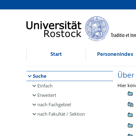
Browsen
direkt zum Inhalt
Start
Personenindex
Über
Suche
Hier kön
Einfach
Erweitert
nach Fachgebiet
nach Fakultät / Sektion