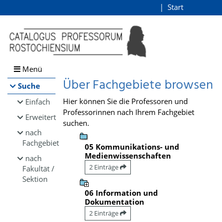
Browsen
Start
Login
direkt zum Inhalt
Menü
Über Fachgebiete browsen
Suche
Hier können Sie die Professoren und
Einfach
Professorinnen nach Ihrem Fachgebiet
Erweitert
suchen.
nach
Fachgebiet
05 Kommunikations- und
Medienwissenschaften
nach
2 Einträge
Fakultät /
Sektion
06 Information und
Dokumentation
2 Einträge