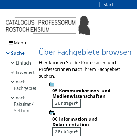
Browsen
Start
Login
direkt zum Inhalt
Menü
Über Fachgebiete browsen
Suche
Hier können Sie die Professoren und
Einfach
Professorinnen nach Ihrem Fachgebiet
Erweitert
suchen.
nach
Fachgebiet
05 Kommunikations- und
Medienwissenschaften
nach
2 Einträge
Fakultät /
Sektion
06 Information und
Dokumentation
2 Einträge