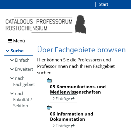
Browsen
Start
Login
direkt zum Inhalt
Menü
Über Fachgebiete browsen
Suche
Hier können Sie die Professoren und
Einfach
Professorinnen nach Ihrem Fachgebiet
Erweitert
suchen.
nach
Fachgebiet
05 Kommunikations- und
Medienwissenschaften
nach
2 Einträge
Fakultät /
Sektion
06 Information und
Dokumentation
2 Einträge