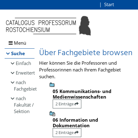
Browsen
Start
Login
direkt zum Inhalt
Menü
Über Fachgebiete browsen
Suche
Hier können Sie die Professoren und
Einfach
Professorinnen nach Ihrem Fachgebiet
Erweitert
suchen.
nach
Fachgebiet
05 Kommunikations- und
Medienwissenschaften
nach
2 Einträge
Fakultät /
Sektion
06 Information und
Dokumentation
2 Einträge