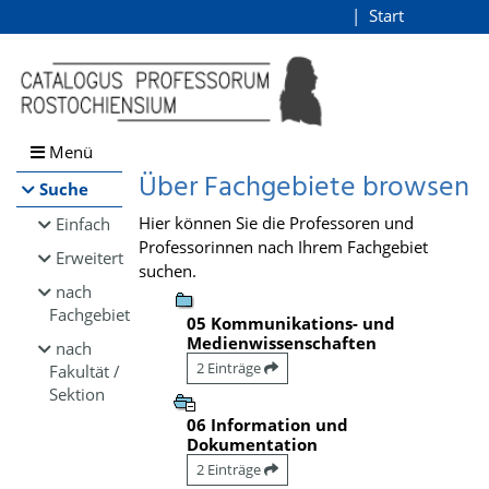
Browsen
Start
Login
direkt zum Inhalt
Menü
Über Fachgebiete browsen
Suche
Hier können Sie die Professoren und
Einfach
Professorinnen nach Ihrem Fachgebiet
Erweitert
suchen.
nach
Fachgebiet
05 Kommunikations- und
Medienwissenschaften
nach
2 Einträge
Fakultät /
Sektion
06 Information und
Dokumentation
2 Einträge