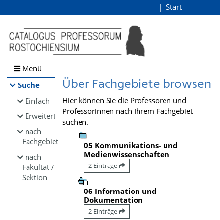
Browsen
Start
Login
direkt zum Inhalt
Menü
Über Fachgebiete browsen
Suche
Hier können Sie die Professoren und
Einfach
Professorinnen nach Ihrem Fachgebiet
Erweitert
suchen.
nach
Fachgebiet
05 Kommunikations- und
Medienwissenschaften
nach
2 Einträge
Fakultät /
Sektion
06 Information und
Dokumentation
2 Einträge