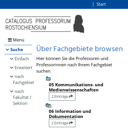
Browsen
Start
Login
direkt zum Inhalt
Menü
Über Fachgebiete browsen
Suche
Hier können Sie die Professoren und
Einfach
Professorinnen nach Ihrem Fachgebiet
Erweitert
suchen.
nach
Fachgebiet
05 Kommunikations- und
Medienwissenschaften
nach
2 Einträge
Fakultät /
Sektion
06 Information und
Dokumentation
2 Einträge