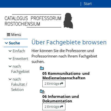
Browsen
Start
Login
direkt zum Inhalt
Menü
Über Fachgebiete browsen
Suche
Hier können Sie die Professoren und
Einfach
Professorinnen nach Ihrem Fachgebiet
Erweitert
suchen.
nach
Fachgebiet
05 Kommunikations- und
Medienwissenschaften
nach
2 Einträge
Fakultät /
Sektion
06 Information und
Dokumentation
2 Einträge