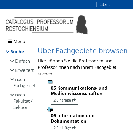
Browsen
Start
Login
direkt zum Inhalt
Menü
Über Fachgebiete browsen
Suche
Hier können Sie die Professoren und
Einfach
Professorinnen nach Ihrem Fachgebiet
Erweitert
suchen.
nach
Fachgebiet
05 Kommunikations- und
Medienwissenschaften
nach
2 Einträge
Fakultät /
Sektion
06 Information und
Dokumentation
2 Einträge