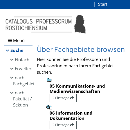
Browsen
Start
Login
direkt zum Inhalt
Menü
Über Fachgebiete browsen
Suche
Hier können Sie die Professoren und
Einfach
Professorinnen nach Ihrem Fachgebiet
Erweitert
suchen.
nach
Fachgebiet
05 Kommunikations- und
Medienwissenschaften
nach
2 Einträge
Fakultät /
Sektion
06 Information und
Dokumentation
2 Einträge