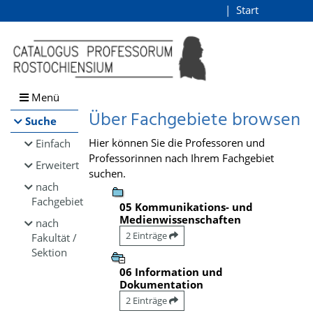
Browsen
Start
Login
direkt zum Inhalt
Menü
Über Fachgebiete browsen
Suche
Hier können Sie die Professoren und
Einfach
Professorinnen nach Ihrem Fachgebiet
Erweitert
suchen.
nach
Fachgebiet
05 Kommunikations- und
Medienwissenschaften
nach
2 Einträge
Fakultät /
Sektion
06 Information und
Dokumentation
2 Einträge