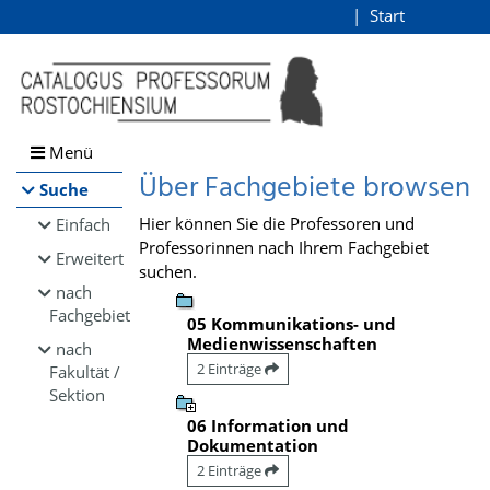
Browsen
Start
Login
direkt zum Inhalt
Menü
Über Fachgebiete browsen
Suche
Hier können Sie die Professoren und
Einfach
Professorinnen nach Ihrem Fachgebiet
Erweitert
suchen.
nach
Fachgebiet
05 Kommunikations- und
Medienwissenschaften
nach
2 Einträge
Fakultät /
Sektion
06 Information und
Dokumentation
2 Einträge