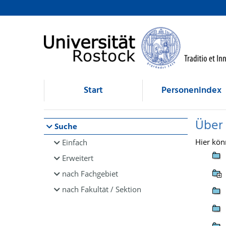
Browsen
direkt zum Inhalt
Start
Personenindex
Über
Suche
Hier kön
Einfach
Erweitert
nach Fachgebiet
nach Fakultät / Sektion