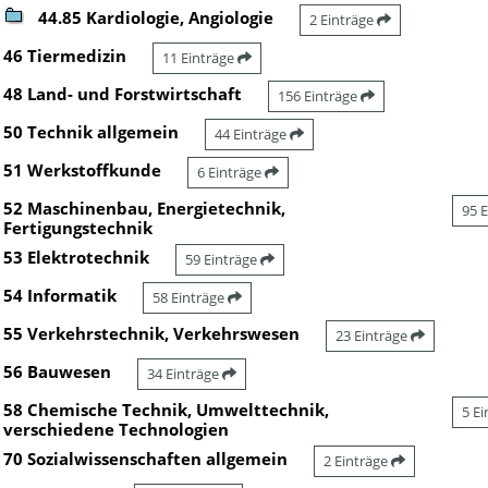
44.85 Kardiologie, Angiologie
2 Einträge
46 Tiermedizin
11 Einträge
48 Land- und Forstwirtschaft
156 Einträge
50 Technik allgemein
44 Einträge
51 Werkstoffkunde
6 Einträge
52 Maschinenbau, Energietechnik,
95 
Fertigungstechnik
53 Elektrotechnik
59 Einträge
54 Informatik
58 Einträge
55 Verkehrstechnik, Verkehrswesen
23 Einträge
56 Bauwesen
34 Einträge
58 Chemische Technik, Umwelttechnik,
5 E
verschiedene Technologien
70 Sozialwissenschaften allgemein
2 Einträge