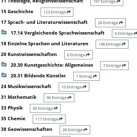
11 Theologie, Religionswissenschaft
197 Einträge
15 Geschichte
123 Einträge
17 Sprach- und Literaturwissenschaft
28 Einträge
17.14 Vergleichende Sprachwissenschaft
6 Einträge
18 Einzelne Sprachen und Literaturen
148 Einträge
20 Kunstwissenschaften
8 Einträge
20.30 Kunstgeschichte: Allgemeines
7 Einträge
20.31 Bildende Künstler
1 Eintrag
24 Musikwissenschaft
10 Einträge
31 Mathematik
96 Einträge
33 Physik
90 Einträge
35 Chemie
117 Einträge
38 Geowissenschaften
28 Einträge