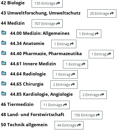
42 Biologie
135 Einträge
43 Umweltforschung, Umweltschutz
20 Einträge
44 Medizin
707 Einträge
44.00 Medizin: Allgemeines
1 Eintrag
44.34 Anatomie
1 Eintrag
44.40 Pharmazie, Pharmazeutika
1 Eintrag
44.61 Innere Medizin
1 Eintrag
44.64 Radiologie
1 Eintrag
44.65 Chirurgie
2 Einträge
44.85 Kardiologie, Angiologie
2 Einträge
46 Tiermedizin
11 Einträge
48 Land- und Forstwirtschaft
156 Einträge
50 Technik allgemein
44 Einträge