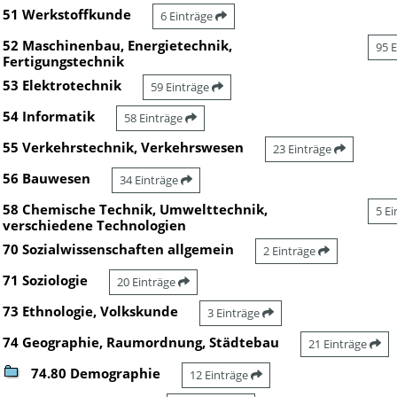
51 Werkstoffkunde
6 Einträge
52 Maschinenbau, Energietechnik,
95 
Fertigungstechnik
53 Elektrotechnik
59 Einträge
54 Informatik
58 Einträge
55 Verkehrstechnik, Verkehrswesen
23 Einträge
56 Bauwesen
34 Einträge
58 Chemische Technik, Umwelttechnik,
5 E
verschiedene Technologien
70 Sozialwissenschaften allgemein
2 Einträge
71 Soziologie
20 Einträge
73 Ethnologie, Volkskunde
3 Einträge
74 Geographie, Raumordnung, Städtebau
21 Einträge
74.80 Demographie
12 Einträge