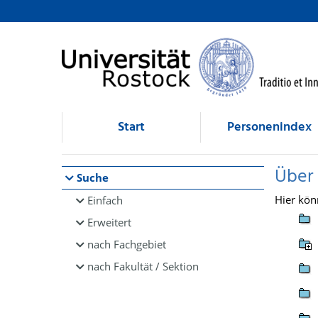
Browsen
direkt zum Inhalt
Start
Personenindex
Über
Suche
Hier kön
Einfach
Erweitert
nach Fachgebiet
nach Fakultät / Sektion