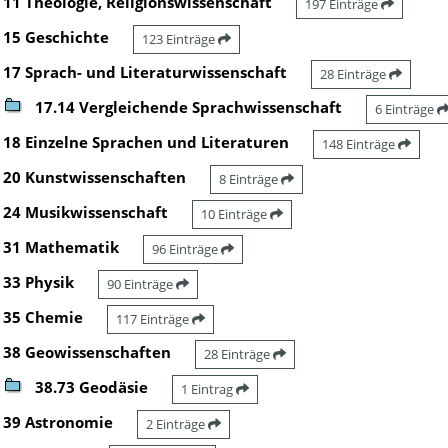
11 Theologie, Religionswissenschaft
197 Einträge
15 Geschichte
123 Einträge
17 Sprach- und Literaturwissenschaft
28 Einträge
17.14 Vergleichende Sprachwissenschaft
6 Einträge
18 Einzelne Sprachen und Literaturen
148 Einträge
20 Kunstwissenschaften
8 Einträge
24 Musikwissenschaft
10 Einträge
31 Mathematik
96 Einträge
33 Physik
90 Einträge
35 Chemie
117 Einträge
38 Geowissenschaften
28 Einträge
38.73 Geodäsie
1 Eintrag
39 Astronomie
2 Einträge