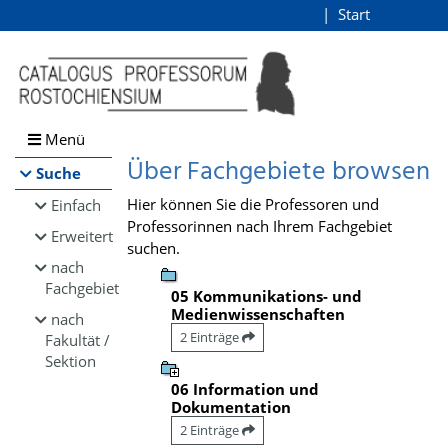
Browsen
Start
Login
direkt zum Inhalt
Menü
Über Fachgebiete browsen
Suche
Hier können Sie die Professoren und
Einfach
Professorinnen nach Ihrem Fachgebiet
Erweitert
suchen.
nach
Fachgebiet
05 Kommunikations- und
Medienwissenschaften
nach
2 Einträge
Fakultät /
Sektion
06 Information und
Dokumentation
2 Einträge