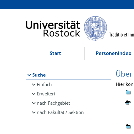
Browsen
direkt zum Inhalt
Start
Personenindex
Über
Suche
Hier kön
Einfach
Erweitert
nach Fachgebiet
nach Fakultät / Sektion