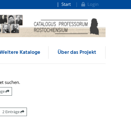
Start
Login
Weitere Kataloge
Über das Projekt
et suchen.
räge
2 Einträge