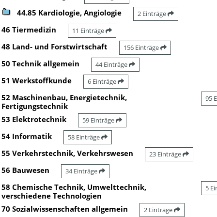
44.85 Kardiologie, Angiologie
2 Einträge
46 Tiermedizin
11 Einträge
48 Land- und Forstwirtschaft
156 Einträge
50 Technik allgemein
44 Einträge
51 Werkstoffkunde
6 Einträge
52 Maschinenbau, Energietechnik,
95 
Fertigungstechnik
53 Elektrotechnik
59 Einträge
54 Informatik
58 Einträge
55 Verkehrstechnik, Verkehrswesen
23 Einträge
56 Bauwesen
34 Einträge
58 Chemische Technik, Umwelttechnik,
5 E
verschiedene Technologien
70 Sozialwissenschaften allgemein
2 Einträge