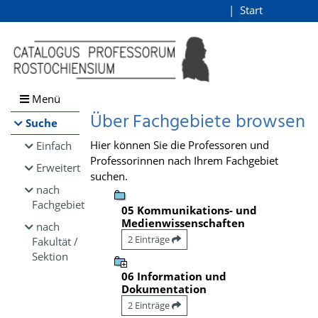
Browsen
Start
Login
direkt zum Inhalt
Menü
Über Fachgebiete browsen
Suche
Hier können Sie die Professoren und
Einfach
Professorinnen nach Ihrem Fachgebiet
Erweitert
suchen.
nach
Fachgebiet
05 Kommunikations- und
Medienwissenschaften
nach
2 Einträge
Fakultät /
Sektion
06 Information und
Dokumentation
2 Einträge