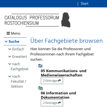
Browsen
Start
Login
direkt zum Inhalt
Menü
Über Fachgebiete browsen
Suche
Hier können Sie die Professoren und
Einfach
Professorinnen nach Ihrem Fachgebiet
Erweitert
suchen.
nach
Fachgebiet
05 Kommunikations- und
Medienwissenschaften
nach
2 Einträge
Fakultät /
Sektion
06 Information und
Dokumentation
2 Einträge