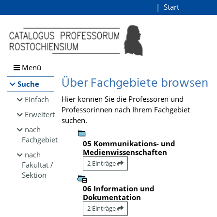
Browsen
Start
Login
direkt zum Inhalt
Menü
Über Fachgebiete browsen
Suche
Hier können Sie die Professoren und
Einfach
Professorinnen nach Ihrem Fachgebiet
Erweitert
suchen.
nach
Fachgebiet
05 Kommunikations- und
Medienwissenschaften
nach
2 Einträge
Fakultät /
Sektion
06 Information und
Dokumentation
2 Einträge