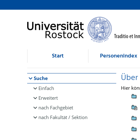
Browsen
direkt zum Inhalt
Start
Personenindex
Über
Suche
Hier kön
Einfach
Erweitert
nach Fachgebiet
nach Fakultät / Sektion