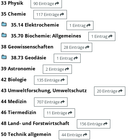
33 Physik
90 Einträge
35 Chemie
117 Einträge
35.14 Elektrochemie
1 Eintrag
35.70 Biochemie: Allgemeines
1 Eintrag
38 Geowissenschaften
28 Einträge
38.73 Geodäsie
1 Eintrag
39 Astronomie
2 Einträge
42 Biologie
135 Einträge
43 Umweltforschung, Umweltschutz
20 Einträge
44 Medizin
707 Einträge
46 Tiermedizin
11 Einträge
48 Land- und Forstwirtschaft
156 Einträge
50 Technik allgemein
44 Einträge