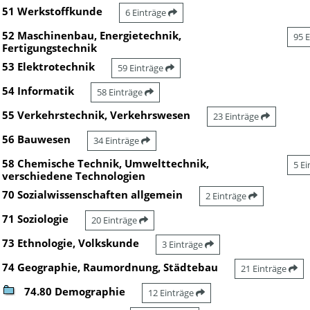
51 Werkstoffkunde
6 Einträge
52 Maschinenbau, Energietechnik,
95 
Fertigungstechnik
53 Elektrotechnik
59 Einträge
54 Informatik
58 Einträge
55 Verkehrstechnik, Verkehrswesen
23 Einträge
56 Bauwesen
34 Einträge
58 Chemische Technik, Umwelttechnik,
5 E
verschiedene Technologien
70 Sozialwissenschaften allgemein
2 Einträge
71 Soziologie
20 Einträge
73 Ethnologie, Volkskunde
3 Einträge
74 Geographie, Raumordnung, Städtebau
21 Einträge
74.80 Demographie
12 Einträge