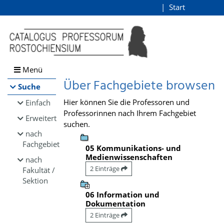
Browsen
Start
Login
direkt zum Inhalt
Menü
Über Fachgebiete browsen
Suche
Hier können Sie die Professoren und
Einfach
Professorinnen nach Ihrem Fachgebiet
Erweitert
suchen.
nach
Fachgebiet
05 Kommunikations- und
Medienwissenschaften
nach
2 Einträge
Fakultät /
Sektion
06 Information und
Dokumentation
2 Einträge