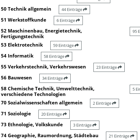
50 Technik allgemein
44 Einträge
51 Werkstoffkunde
6 Einträge
52 Maschinenbau, Energietechnik,
95 
Fertigungstechnik
53 Elektrotechnik
59 Einträge
54 Informatik
58 Einträge
55 Verkehrstechnik, Verkehrswesen
23 Einträge
56 Bauwesen
34 Einträge
58 Chemische Technik, Umwelttechnik,
5 E
verschiedene Technologien
70 Sozialwissenschaften allgemein
2 Einträge
71 Soziologie
20 Einträge
73 Ethnologie, Volkskunde
3 Einträge
74 Geographie, Raumordnung, Städtebau
21 Einträge