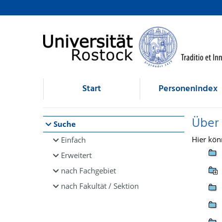
Browsen
direkt zum Inhalt
Start
Personenindex
Über
Suche
Hier kön
Einfach
Erweitert
nach Fachgebiet
nach Fakultät / Sektion