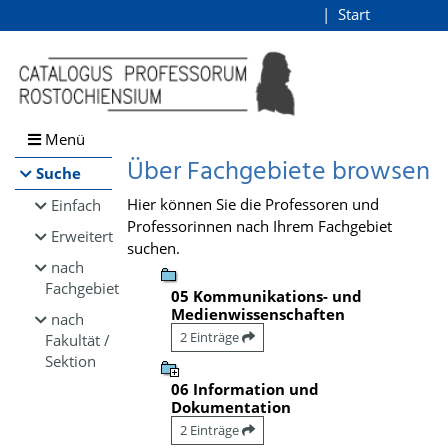
Browsen
Start
Login
direkt zum Inhalt
Menü
Über Fachgebiete browsen
Suche
Hier können Sie die Professoren und
Einfach
Professorinnen nach Ihrem Fachgebiet
Erweitert
suchen.
nach
Fachgebiet
05 Kommunikations- und
Medienwissenschaften
nach
2 Einträge
Fakultät /
Sektion
06 Information und
Dokumentation
2 Einträge