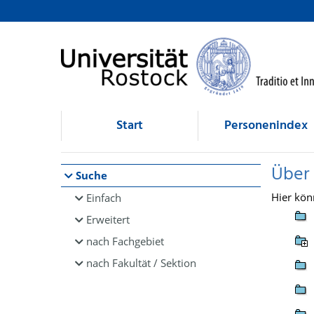
Browsen
direkt zum Inhalt
Start
Personenindex
Über
Suche
Hier kön
Einfach
Erweitert
nach Fachgebiet
nach Fakultät / Sektion