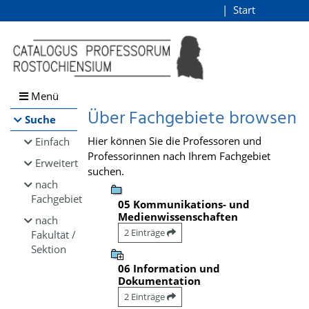
Browsen
Start
Login
direkt zum Inhalt
Menü
Über Fachgebiete browsen
Suche
Hier können Sie die Professoren und
Einfach
Professorinnen nach Ihrem Fachgebiet
Erweitert
suchen.
nach
Fachgebiet
05 Kommunikations- und
Medienwissenschaften
nach
2 Einträge
Fakultät /
Sektion
06 Information und
Dokumentation
2 Einträge