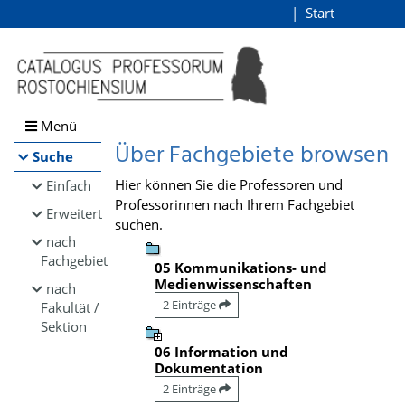
Browsen
Start
Login
direkt zum Inhalt
Menü
Über Fachgebiete browsen
Suche
Hier können Sie die Professoren und
Einfach
Professorinnen nach Ihrem Fachgebiet
Erweitert
suchen.
nach
Fachgebiet
05 Kommunikations- und
Medienwissenschaften
nach
2 Einträge
Fakultät /
Sektion
06 Information und
Dokumentation
2 Einträge