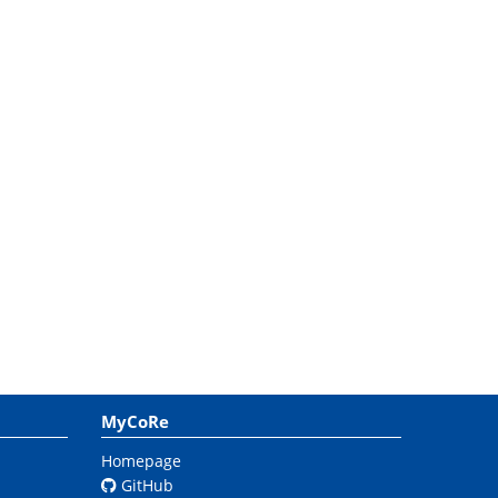
MyCoRe
Homepage
GitHub