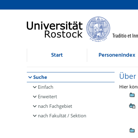
Browsen
direkt zum Inhalt
Start
Personenindex
Über
Suche
Hier kön
Einfach
Erweitert
nach Fachgebiet
nach Fakultät / Sektion