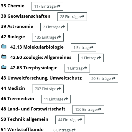
35 Chemie
117 Einträge
38 Geowissenschaften
28 Einträge
39 Astronomie
2 Einträge
42 Biologie
135 Einträge
42.13 Molekularbiologie
1 Eintrag
42.60 Zoologie: Allgemeines
1 Eintrag
42.63 Tierphysiologie
1 Eintrag
43 Umweltforschung, Umweltschutz
20 Einträge
44 Medizin
707 Einträge
46 Tiermedizin
11 Einträge
48 Land- und Forstwirtschaft
156 Einträge
50 Technik allgemein
44 Einträge
51 Werkstoffkunde
6 Einträge