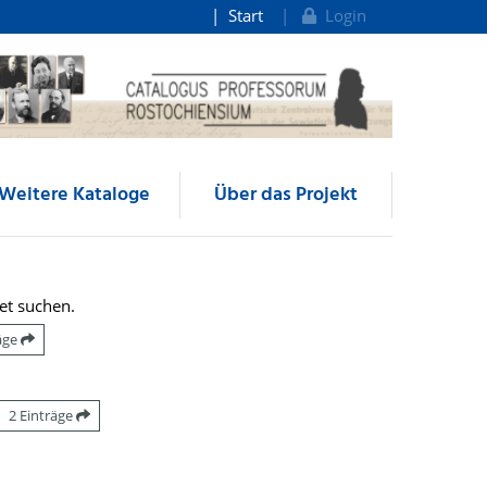
Start
Login
Weitere Kataloge
Über das Projekt
et suchen.
räge
2 Einträge