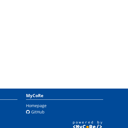
MyCoRe
Homepage
GitHub