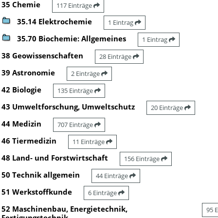
35 Chemie
117 Einträge
35.14 Elektrochemie
1 Eintrag
35.70 Biochemie: Allgemeines
1 Eintrag
38 Geowissenschaften
28 Einträge
39 Astronomie
2 Einträge
42 Biologie
135 Einträge
43 Umweltforschung, Umweltschutz
20 Einträge
44 Medizin
707 Einträge
46 Tiermedizin
11 Einträge
48 Land- und Forstwirtschaft
156 Einträge
50 Technik allgemein
44 Einträge
51 Werkstoffkunde
6 Einträge
52 Maschinenbau, Energietechnik,
95 
Fertigungstechnik