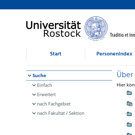
Browsen
direkt zum Inhalt
Start
Personenindex
Über
Suche
Hier kön
Einfach
Erweitert
nach Fachgebiet
nach Fakultät / Sektion