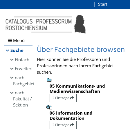
Browsen
Start
Login
direkt zum Inhalt
Menü
Über Fachgebiete browsen
Suche
Hier können Sie die Professoren und
Einfach
Professorinnen nach Ihrem Fachgebiet
Erweitert
suchen.
nach
Fachgebiet
05 Kommunikations- und
Medienwissenschaften
nach
2 Einträge
Fakultät /
Sektion
06 Information und
Dokumentation
2 Einträge