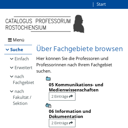
Browsen
Start
Login
direkt zum Inhalt
Menü
Über Fachgebiete browsen
Suche
Hier können Sie die Professoren und
Einfach
Professorinnen nach Ihrem Fachgebiet
Erweitert
suchen.
nach
Fachgebiet
05 Kommunikations- und
Medienwissenschaften
nach
2 Einträge
Fakultät /
Sektion
06 Information und
Dokumentation
2 Einträge