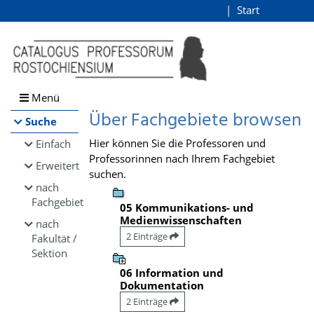
Browsen
Start
Login
direkt zum Inhalt
Menü
Über Fachgebiete browsen
Suche
Hier können Sie die Professoren und
Einfach
Professorinnen nach Ihrem Fachgebiet
Erweitert
suchen.
nach
Fachgebiet
05 Kommunikations- und
Medienwissenschaften
nach
2 Einträge
Fakultät /
Sektion
06 Information und
Dokumentation
2 Einträge