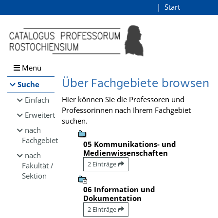
Browsen
Start
Login
direkt zum Inhalt
Menü
Über Fachgebiete browsen
Suche
Hier können Sie die Professoren und
Einfach
Professorinnen nach Ihrem Fachgebiet
Erweitert
suchen.
nach
Fachgebiet
05 Kommunikations- und
Medienwissenschaften
nach
2 Einträge
Fakultät /
Sektion
06 Information und
Dokumentation
2 Einträge