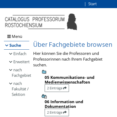
Browsen
Start
Login
direkt zum Inhalt
Menü
Über Fachgebiete browsen
Suche
Hier können Sie die Professoren und
Einfach
Professorinnen nach Ihrem Fachgebiet
Erweitert
suchen.
nach
Fachgebiet
05 Kommunikations- und
Medienwissenschaften
nach
2 Einträge
Fakultät /
Sektion
06 Information und
Dokumentation
2 Einträge