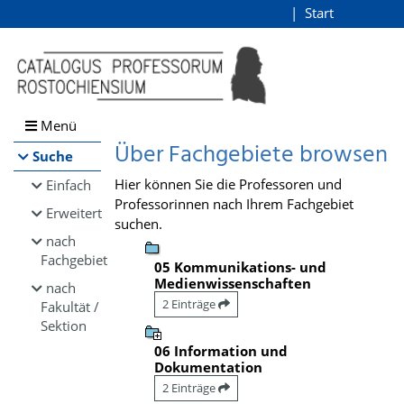
Browsen
Start
Login
direkt zum Inhalt
Menü
Über Fachgebiete browsen
Suche
Hier können Sie die Professoren und
Einfach
Professorinnen nach Ihrem Fachgebiet
Erweitert
suchen.
nach
Fachgebiet
05 Kommunikations- und
Medienwissenschaften
nach
2 Einträge
Fakultät /
Sektion
06 Information und
Dokumentation
2 Einträge