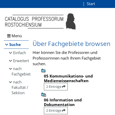
Browsen
Start
Login
direkt zum Inhalt
Menü
Über Fachgebiete browsen
Suche
Hier können Sie die Professoren und
Einfach
Professorinnen nach Ihrem Fachgebiet
Erweitert
suchen.
nach
Fachgebiet
05 Kommunikations- und
Medienwissenschaften
nach
2 Einträge
Fakultät /
Sektion
06 Information und
Dokumentation
2 Einträge