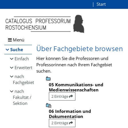
Browsen
Start
Login
direkt zum Inhalt
Menü
Über Fachgebiete browsen
Suche
Hier können Sie die Professoren und
Einfach
Professorinnen nach Ihrem Fachgebiet
Erweitert
suchen.
nach
Fachgebiet
05 Kommunikations- und
Medienwissenschaften
nach
2 Einträge
Fakultät /
Sektion
06 Information und
Dokumentation
2 Einträge