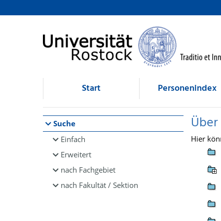
Browsen
direkt zum Inhalt
Start
Personenindex
Über
Suche
Hier kön
Einfach
Erweitert
nach Fachgebiet
nach Fakultät / Sektion