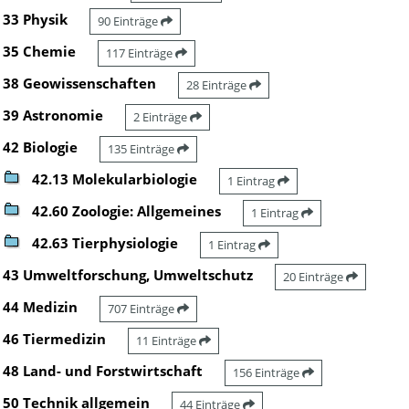
33 Physik
90 Einträge
35 Chemie
117 Einträge
38 Geowissenschaften
28 Einträge
39 Astronomie
2 Einträge
42 Biologie
135 Einträge
42.13 Molekularbiologie
1 Eintrag
42.60 Zoologie: Allgemeines
1 Eintrag
42.63 Tierphysiologie
1 Eintrag
43 Umweltforschung, Umweltschutz
20 Einträge
44 Medizin
707 Einträge
46 Tiermedizin
11 Einträge
48 Land- und Forstwirtschaft
156 Einträge
50 Technik allgemein
44 Einträge